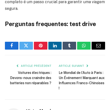
completo é um passo crucial para garantir uma viagem
segura.
Perguntas frequentes: test drive
Facebook
Twitter
Pinterest
LinkedIn
Tumblr
WhatsApp
E-
mail
ARTICLE PRÉCÉDENT
ARTICLE SUIVANT
Voitures électriques :
Le Mondial de l’Auto à Paris :
Devons-nous craindre des
Un Événement Marquant aux
batteries non réparables ?
Influences Franco-Chinoises
!