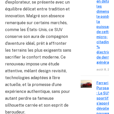
en détail
d’explorateur, se présente avec un
les
équilibre délicat entre tradition et
dimension
innovation. Malgré son absence
le poids e
la
remarquée sur certains marchés,
puissanc
comme les États-Unis, ce SUV
de cette
conserve son aura de compagnon
micro-
citadine 
d’aventure idéal, prêt à affronter
%
les terrains les plus exigeants sans
électriqu
sacrifier le confort moderne. Ce
de derniè
générati
renouveau impose une étude
août 8, 202
attentive, mêlant design revisité,
technologies adaptées à l’ère
Ferrari
actuelle, et la promesse d’une
Purosang
expérience authentique, sans pour
: Le SUV
autant perdre sa fameuse
sportif
s’apprête
silhouette carrée et son esprit de
dévoiler 
baroudeur.
nouveau