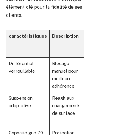
élément clé pour la fidélité de ses
clients.
caractéristiques
Description
Impact en
terrain
difficile
Différentiel
Blocage
Permet de
verrouillable
manuel pour
sortir des
meilleure
situations
adhérence
glissantes
Suspension
Réagit aux
Confort et
adaptative
changements
stabilité
de surface
même hors
route
Capacité gué 70
Protection
Traversée