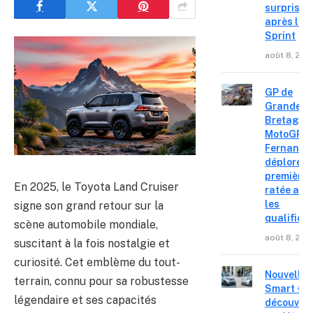
surprise
après le
Sprint
août 8, 202
GP de
Grande-
Bretagne
MotoGP : 
Fernande
déplore u
première 
En 2025, le Toyota Land Cruiser
ratée apr
les
signe son grand retour sur la
qualifica
scène automobile mondiale,
août 8, 202
suscitant à la fois nostalgie et
curiosité. Cet emblème du tout-
Nouvelle
terrain, connu pour sa robustesse
Smart #2 
légendaire et ses capacités
découvre