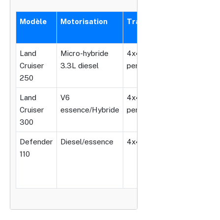
Modèle
Motorisation
Transmission
Capacité
tout-terr
Land
Micro-hybride
4x4
Gué 70 cm
Cruiser
3.3L diesel
permanente
Différenti
250
verrouilla
Land
V6
4x4
Gué 70 cm
Cruiser
essence/Hybride
permanente
Suspensio
300
adaptativ
Defender
Diesel/essence
4x4
Différenti
110
verrouillab
Suspensio
dure
Tableau comparatif des modèles Toyota Land Cruiser et D