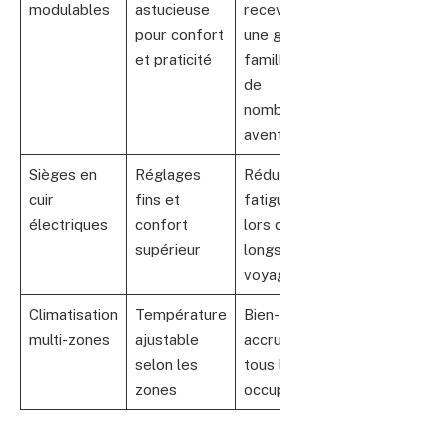
modulables
astucieuse
recevoir
pour confort
une grande
et praticité
famille ou
de
nombreux
aventuriers
Sièges en
Réglages
Réduit la
cuir
fins et
fatigue
électriques
confort
lors des
supérieur
longs
voyages
Climatisation
Température
Bien-être
multi-zones
ajustable
accru pour
selon les
tous les
zones
occupants