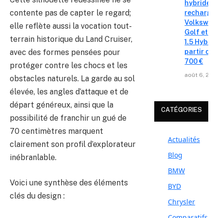
hybrides 
contente pas de capter le regard;
recharge
Volkswag
elle reflète aussi la vocation tout-
Golf et T
terrain historique du Land Cruiser,
1.5 Hybrid 
partir de 
avec des formes pensées pour
700 €
protéger contre les chocs et les
août 6, 202
obstacles naturels. La garde au sol
élevée, les angles d’attaque et de
départ généreux, ainsi que la
CATÉGORIES
possibilité de franchir un gué de
70 centimètres marquent
Actualités
clairement son profil d’explorateur
Blog
inébranlable.
BMW
Voici une synthèse des éléments
BYD
clés du design :
Chrysler
Comparatifs