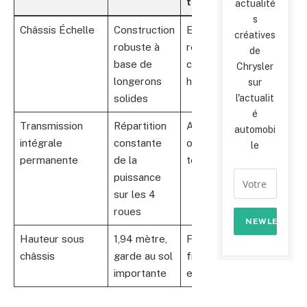
terrain
actualité
s
Châssis Échelle
Construction
Excellente
créatives
robuste à
résistance aux
de
base de
contraintes
Chrysler
longerons
hors-route
sur
solides
l'actualit
é
Transmission
Répartition
Adhérence
automobi
intégrale
constante
optimale sur
le
permanente
de la
terrains variés
puissance
sur les 4
roues
Hauteur sous
1,94 mètre,
Facilite
châssis
garde au sol
franchissements
importante
et visibilité