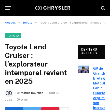
»
»
Accueil
Toyota
Toyota Land Cruiser : l’explorateur intemporel revient en 2025
TOYOTA
Toyota Land
DERNIERS
Cruiser :
ARTICLES
l’explorateur
GP de
intemporel revient
Grande-
Bretagne
en 2025
MotoGP :
Fabio
Quartara
Par
Mathis Bourdon
août 31,
exprime
2025
9 Min
son
incroyabl