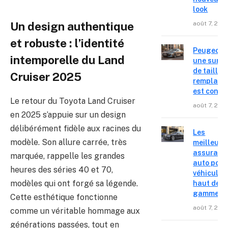
look
août 7, 202
Un design authentique
et robuste : l’identité
Peugeot 4
intemporelle du Land
une surpr
de taille,
Cruiser 2025
remplace
est confir
Le retour du Toyota Land Cruiser
août 7, 202
en 2025 s’appuie sur un design
délibérément fidèle aux racines du
Les
modèle. Son allure carrée, très
meilleure
assuranc
marquée, rappelle les grandes
auto pour
heures des séries 40 et 70,
véhicules
modèles qui ont forgé sa légende.
haut de
gamme
Cette esthétique fonctionne
août 7, 202
comme un véritable hommage aux
générations passées, tout en