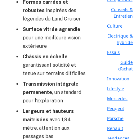
Formes carrées et
Conseils &
robustes
inspirées des
Entretien
légendes du Land Cruiser
Culture
Surface vitrée agrandie
Electrique &
pour une meilleure vision
hybride
extérieure
Essais
Châssis en échelle
Guide
garantissant solidité et
d’achat
tenue sur terrains difficiles
Innovation
Transmission intégrale
Lifestyle
permanente
, un standard
Mercedes
pour l’exploration
Peugeot
Largeurs et hauteurs
Porsche
maîtrisées
avec 1,94
mètre, attention aux
Renault
passages bas
Tendances