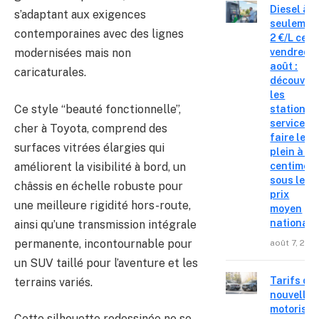
Diesel à
s’adaptant aux exigences
seulemen
contemporaines avec des lignes
2 €/L ce
vendredi 
modernisées mais non
août :
caricaturales.
découvre
les
Ce style “beauté fonctionnelle”,
stations-
service o
cher à Toyota, comprend des
faire le
surfaces vitrées élargies qui
plein à 19
améliorent la visibilité à bord, un
centimes
sous le
châssis en échelle robuste pour
prix
une meilleure rigidité hors-route,
moyen
national
ainsi qu’une transmission intégrale
permanente, incontournable pour
août 7, 202
un SUV taillé pour l’aventure et les
Tarifs de
terrains variés.
nouvelles
motorisat
Cette silhouette redessinée ne se