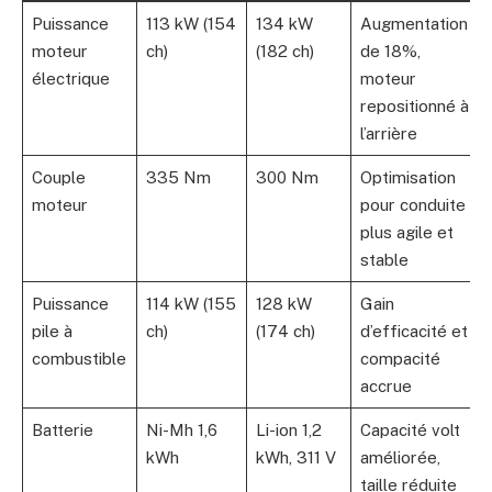
Puissance
113 kW (154
134 kW
Augmentation
moteur
ch)
(182 ch)
de 18%,
électrique
moteur
repositionné à
l’arrière
Couple
335 Nm
300 Nm
Optimisation
moteur
pour conduite
plus agile et
stable
Puissance
114 kW (155
128 kW
Gain
pile à
ch)
(174 ch)
d’efficacité et
combustible
compacité
accrue
Batterie
Ni-Mh 1,6
Li-ion 1,2
Capacité volt
kWh
kWh, 311 V
améliorée,
taille réduite