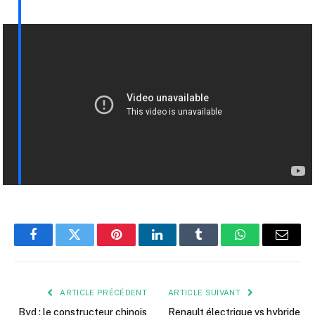
Facebook
Twitter
Pinterest
LinkedIn
Tumblr
WhatsApp
E-
mail
ARTICLE PRÉCÉDENT
ARTICLE SUIVANT
Byd : le constructeur chinois
Renault électrique vs hybride