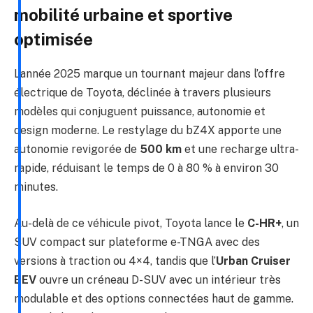
mobilité urbaine et sportive
optimisée
L’année 2025 marque un tournant majeur dans l’offre
électrique de Toyota, déclinée à travers plusieurs
modèles qui conjuguent puissance, autonomie et
design moderne. Le restylage du bZ4X apporte une
autonomie revigorée de
500 km
et une recharge ultra-
rapide, réduisant le temps de 0 à 80 % à environ 30
minutes.
Au-delà de ce véhicule pivot, Toyota lance le
C-HR+
, un
SUV compact sur plateforme e-TNGA avec des
versions à traction ou 4×4, tandis que l’
Urban Cruiser
BEV
ouvre un créneau D-SUV avec un intérieur très
modulable et des options connectées haut de gamme.