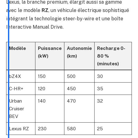
Lexus, la branche premium, élargit aussi sa gamme
avec le modèle
RZ
, un véhicule électrique sophistiqué
intégrant la technologie steer-by-wire et une boîte
Interactive Manual Drive.
Modèle
Puissance
Autonomie
Recharge 0-
(kW)
(km)
80 %
(minutes)
bZ4X
150
500
30
C-HR+
120
450
35
Urban
140
470
32
Cruiser
BEV
Lexus RZ
230
580
25