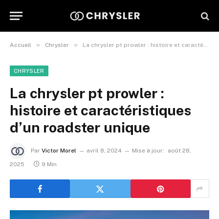
»
»
Accueil
Chrysler
La chrysler pt prowler : histoire et caractéristiques d’un roadster unique
CHRYSLER
La chrysler pt prowler :
histoire et caractéristiques
d’un roadster unique
Par
Victor Morel
avril 8, 2024
Mise à jour:
août 28,
2025
9 Min