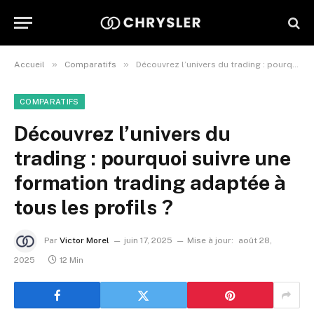
»
»
Accueil
Comparatifs
Découvrez l’univers du trading : pourquoi suivre une formation trading adaptée à tous les profils ?
COMPARATIFS
Découvrez l’univers du
trading : pourquoi suivre une
formation trading adaptée à
tous les profils ?
Par
Victor Morel
juin 17, 2025
Mise à jour:
août 28,
2025
12 Min