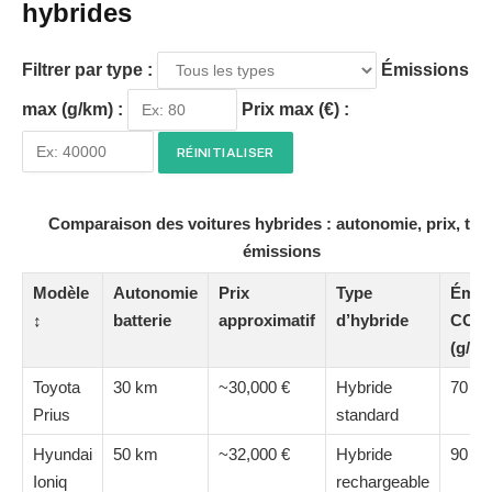
hybrides
Filtrer par type :
Émissions
max (g/km) :
Prix max (€) :
RÉINITIALISER
Comparaison des voitures hybrides : autonomie, prix, typ
émissions
Modèle
Autonomie
Prix
Type
Émis
↕
batterie
approximatif
d’hybride
CO₂
(g/km
Toyota
30 km
~30,000 €
Hybride
70 g/
Prius
standard
Hyundai
50 km
~32,000 €
Hybride
90 g/
Ioniq
rechargeable