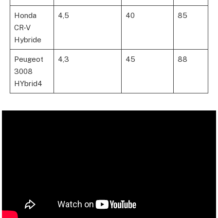
Honda
4,5
40
85
CR-V
Hybride
Peugeot
4,3
45
88
3008
HYbrid4