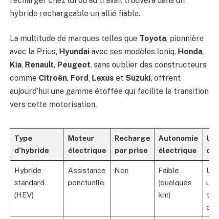
recharger chez lui ou au travail trouvera dans un
hybride rechargeable un allié fiable.
La multitude de marques telles que
Toyota
, pionnière
avec la Prius,
Hyundai
avec ses modèles Ioniq,
Honda
,
Kia
,
Renault
,
Peugeot
, sans oublier des constructeurs
comme
Citroën
,
Ford
,
Lexus
et
Suzuki
, offrent
aujourd’hui une gamme étoffée qui facilite la transition
vers cette motorisation.
Type
Moteur
Recharge
Autonomie
Us
d’hybride
électrique
par prise
électrique
con
Hybride
Assistance
Non
Faible
Us
standard
ponctuelle
(quelques
urba
(HEV)
km)
tra
cou