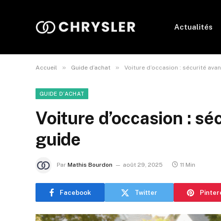
Actualités
»
»
Accueil
Guide d’achat
Voiture d’occasion : sécurité ava
GUIDE D’ACHAT
Voiture d’occasion : sé
guide
Par
Mathis Bourdon
août 29, 2025
11 Min
Facebook
Twitter
Pinter