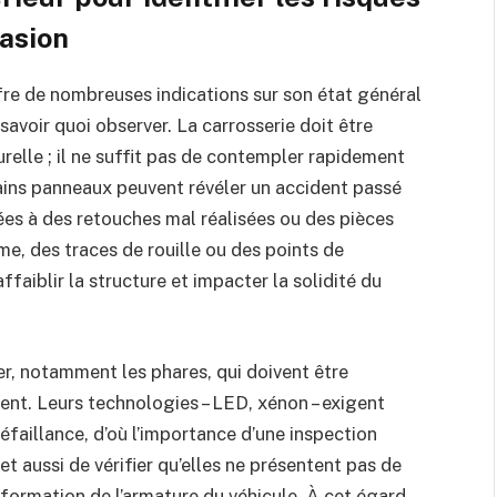
casion
ffre de nombreuses indications sur son état général
 savoir quoi observer. La carrosserie doit être
elle ; il ne suffit pas de contempler rapidement
rtains panneaux peuvent révéler un accident passé
ées à des retouches mal réalisées ou des pièces
e, des traces de rouille ou des points de
faiblir la structure et impacter la solidité du
er, notamment les phares, qui doivent être
ent. Leurs technologies – LED, xénon – exigent
faillance, d’où l’importance d’une inspection
t aussi de vérifier qu’elles ne présentent pas de
formation de l’armature du véhicule. À cet égard,