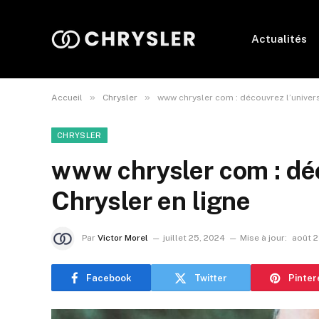
Actualités
»
»
Accueil
Chrysler
www chrysler com : découvrez l’univers
CHRYSLER
www chrysler com : déc
Chrysler en ligne
Par
Victor Morel
juillet 25, 2024
Mise à jour:
août 2
Facebook
Twitter
Pinter