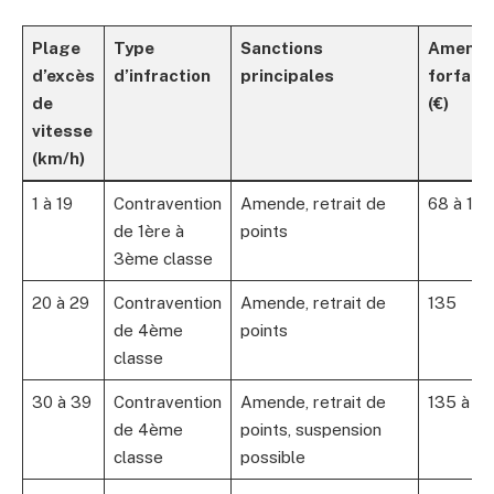
Plage
Type
Sanctions
Amend
d’excès
d’infraction
principales
forfaita
de
(€)
vitesse
(km/h)
1 à 19
Contravention
Amende, retrait de
68 à 13
de 1ère à
points
3ème classe
20 à 29
Contravention
Amende, retrait de
135
de 4ème
points
classe
30 à 39
Contravention
Amende, retrait de
135 à 3
de 4ème
points, suspension
classe
possible