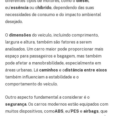
diferentes tipos de motores, como o
diesel
,
eu’
essência
ou o
híbrido
, dependendo das suas
necessidades de consumo e do impacto ambiental
desejado.
O
dimensões
do veículo, incluindo comprimento,
largura e altura, também são fatores a serem
analisados. Um carro maior pode proporcionar mais
espaço para passageiros e bagagem, mas também
pode afetar a manobrabilidade, especialmente em
áreas urbanas. Lá
caminhos
e o
distância entre eixos
também influenciam a estabilidade e o
comportamento do veículo.
Outro aspecto fundamental a considerar é o
segurança
. Os carros modernos estão equipados com
muitos dispositivos, como
ABS
, eu’
PES
e
airbags
, que