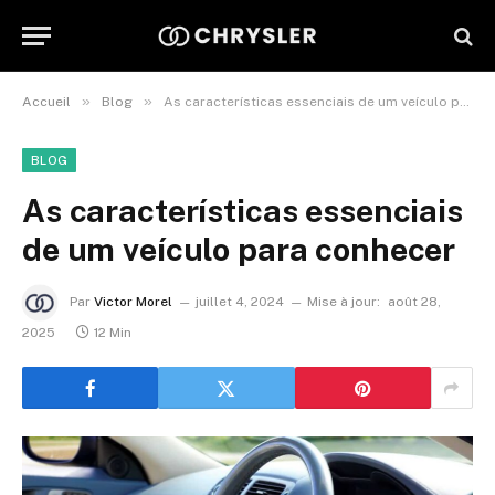
»
»
Accueil
Blog
As características essenciais de um veículo para conhecer
BLOG
As características essenciais
de um veículo para conhecer
Par
Victor Morel
juillet 4, 2024
Mise à jour:
août 28,
2025
12 Min