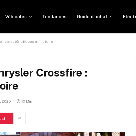
Véhicules
Tendances
Guide d’achat
Elect
 : caractéristiques et histoire
rysler Crossfire :
oire
, 2025
10 Min
est