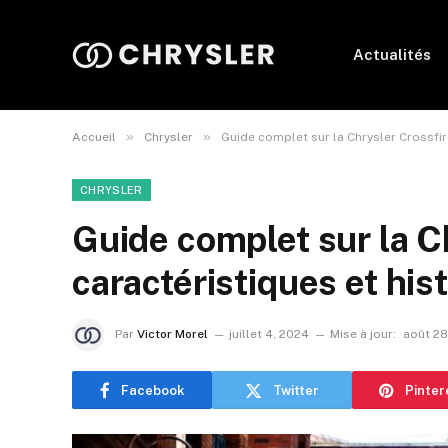
Actualités
»
»
Accueil
Chrysler
Guide complet sur la Chrysler Crossfire
CHRYSLER
Guide complet sur la Ch
caractéristiques et hist
Par
Victor Morel
juillet 4, 2024
Mise à jour:
août 28
Facebook
Twitter
Pinter