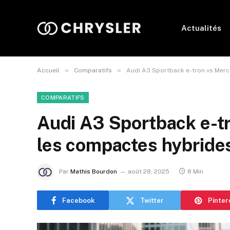
Actualités
»
»
Accueil
Comparatifs
Audi A3 Sportback e-tron vs Merc
COMPARATIFS
Audi A3 Sportback e-t
les compactes hybride
Par
Mathis Bourdon
août 28, 2025
8 Min
Facebook
Twitter
Pinter