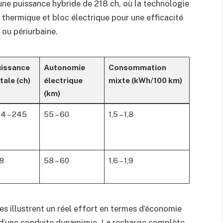
une puissance hybride de 218 ch, où la technologie
thermique et bloc électrique pour une efficacité
ou périurbaine.
issance
Autonomie
Consommation
tale (ch)
électrique
mixte (kWh/100 km)
(km)
4 – 245
55 – 60
1,5 – 1,8
8
58 – 60
1,6 – 1,9
res illustrent un réel effort en termes d’économie
 d’une conduite dynamique. La recharge complète