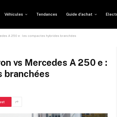
Véhicules
Tendances
Guide d’achat
Elect
edes A 250 e : les compactes hybrides branchées
ron vs Mercedes A 250 e :
s branchées
est