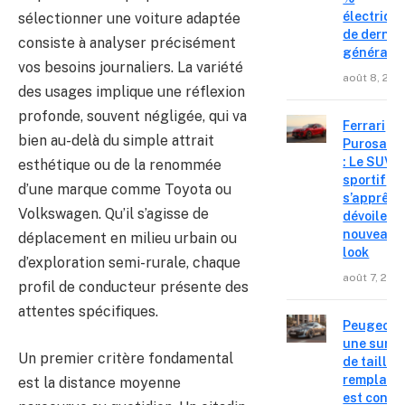
électriqu
sélectionner une voiture adaptée
de derniè
consiste à analyser précisément
générati
vos besoins journaliers. La variété
août 8, 202
des usages implique une réflexion
profonde, souvent négligée, qui va
Ferrari
bien au-delà du simple attrait
Purosang
: Le SUV
esthétique ou de la renommée
sportif
d’une marque comme Toyota ou
s’apprête
Volkswagen. Qu’il s’agisse de
dévoiler 
nouveau
déplacement en milieu urbain ou
look
d’exploration semi-rurale, chaque
août 7, 202
profil de conducteur présente des
attentes spécifiques.
Peugeot 4
une surpr
Un premier critère fondamental
de taille,
remplace
est la distance moyenne
est confir