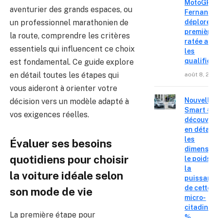
MotoGP : 
aventurier des grands espaces, ou
Fernande
un professionnel marathonien de
déplore u
première 
la route, comprendre les critères
ratée apr
essentiels qui influencent ce choix
les
qualifica
est fondamental. Ce guide explore
en détail toutes les étapes qui
août 8, 202
vous aideront à orienter votre
Nouvelle
décision vers un modèle adapté à
Smart #2 
vos exigences réelles.
découvre
en détail
les
Évaluer ses besoins
dimension
quotidiens pour choisir
le poids e
la
la voiture idéale selon
puissanc
de cette
son mode de vie
micro-
citadine 
La première étape pour
%