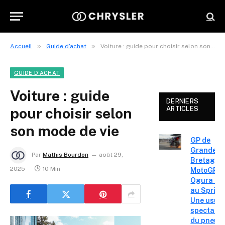
»
»
Accueil
Guide d’achat
Voiture : guide pour choisir selon son mode de vie
GUIDE D’ACHAT
Voiture : guide
DERNIERS
pour choisir selon
ARTICLES
son mode de vie
GP de
Grande-
Par
Mathis Bourdon
août 29,
Bretagne
2025
10 Min
MotoGP – 
Ogura réa
au Sprint 
Une usur
spectacul
du pneu