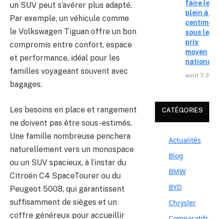
faire le
un SUV peut s’avérer plus adapté.
plein à 19
Par exemple, un véhicule comme
centimes
le Volkswagen Tiguan offre un bon
sous le
prix
compromis entre confort, espace
moyen
et performance, idéal pour les
national
familles voyageant souvent avec
août 7, 202
bagages.
Les besoins en place et rangement
CATÉGORIES
ne doivent pas être sous-estimés.
Une famille nombreuse penchera
Actualités
naturellement vers un monospace
Blog
ou un SUV spacieux, à l’instar du
BMW
Citroën C4 SpaceTourer ou du
BYD
Peugeot 5008, qui garantissent
suffisamment de sièges et un
Chrysler
coffre généreux pour accueillir
Comparatifs