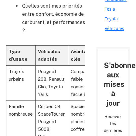
Quelles sont mes priorités
Tesla
entre confort, économie de
Toyota
carburant, et performances
Véhicules
?
Type
Véhicules
Avantages
d’usage
adaptés
clés
S'abonne
Trajets
Peugeot
Compact,
aux
urbains
208, Renault
faible
mises
Clio, Toyota
consommation,
à
Yaris
facile à garer
jour
Famille
Citroën C4
Spacieux,
nombreuse
SpaceTourer,
nombreuses
Recevez
Peugeot
places, grand
les
5008,
coffre
dernières