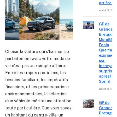
arrière »
août 9, 202
GP de
Grande-
Bretagne
MotoGP :
Fabio
Quartara
Choisir la voiture qui s’harmonise
exprime
parfaitement avec votre mode de
son
vie n’est pas une simple affaire.
incroyabl
surprise
Entre les trajets quotidiens, les
après le
besoins familiaux, les impératifs
Sprint
financiers, et les préoccupations
août 8, 202
environnementales, la sélection
d’un véhicule mérite une attention
GP de
toute particulière. Que vous soyez
Grande-
Bretagne
un habitant du centre-ville, un