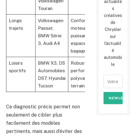
Volkswagen
actualité
Touran
s
créatives
Longs
Volkswagen
Confort,
de
trajets
Passat,
moteur
Chrysler
BMW Série
puissant,
sur
3, Audi A4
espace
l'actualit
é
bagages
automobi
Loisirs
BMW X3, DS
Robustesse,
le
sportifs
Automobiles
performance,
DS7, Hyundai
polyvalence
Tucson
terrain
Ce diagnostic précis permet non
seulement de cibler plus
facilement des modèles
pertinents, mais aussi d’éviter des