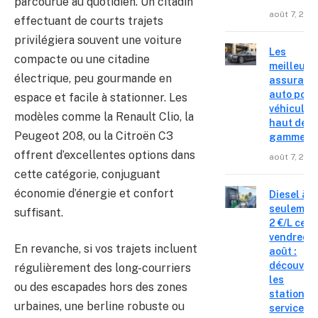
parcourue au quotidien. Un citadin
août 7, 202
effectuant de courts trajets
privilégiera souvent une voiture
Les
compacte ou une citadine
meilleure
électrique, peu gourmande en
assuranc
auto pour
espace et facile à stationner. Les
véhicules
modèles comme la Renault Clio, la
haut de
Peugeot 208, ou la Citroën C3
gamme
offrent d’excellentes options dans
août 7, 202
cette catégorie, conjuguant
économie d’énergie et confort
Diesel à
seulemen
suffisant.
2 €/L ce
vendredi 
En revanche, si vos trajets incluent
août :
découvre
régulièrement des long-courriers
les
ou des escapades hors des zones
stations-
urbaines, une berline robuste ou
service o