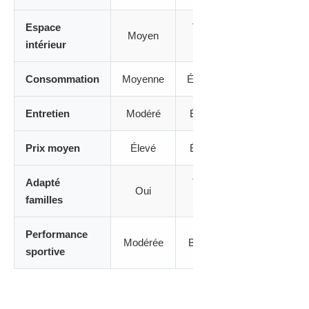
Espace
Très
Moyen
Faible
intérieur
bon
Consommation
Moyenne
Élevée
Élevée
Entretien
Modéré
Élevé
Élevé
Prix moyen
Élevé
Élevé
Très élevé
Adapté
Très
Oui
Non
familles
bien
Performance
Modérée
Bonne
Excellente
sportive