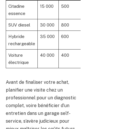
Citadine
15 000
500
1 200
essence
SUV diesel
30 000
800
1 500
Hybride
35 000
600
800
rechargeable
Voiture
40 000
400
400
électrique
Avant de finaliser votre achat,
planifier une visite chez un
professionnel pour un diagnostic
complet, voire bénéficier d’un
entretien dans un garage self-
service, s’avère judicieux pour
mieux maîtriser les coûts futurs.