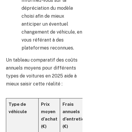
Informez-vous sur la
dépréciation du modèle
choisi afin de mieux
anticiper un éventuel
changement de véhicule, en
vous référant à des
plateformes reconnues.
Un tableau comparatif des coûts
annuels moyens pour différents
types de voitures en 2025 aide à
mieux saisir cette réalité :
Type de
Prix
Frais
Consommation
véhicule
moyen
annuels
carburant
d’achat
d’entretien
(€/an)
(
(€)
(€)