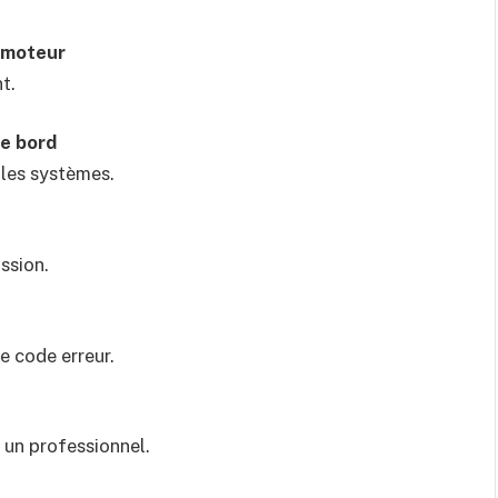
e moteur
t.
de bord
 les systèmes.
ssion.
e code erreur.
r un professionnel.