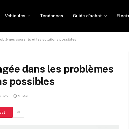
Véhicules
Tendances
Guide d’achat
Elect
roblèmes courants et les solutions possibles
ongée dans les problèmes
ns possibles
 2025
10 Min
est