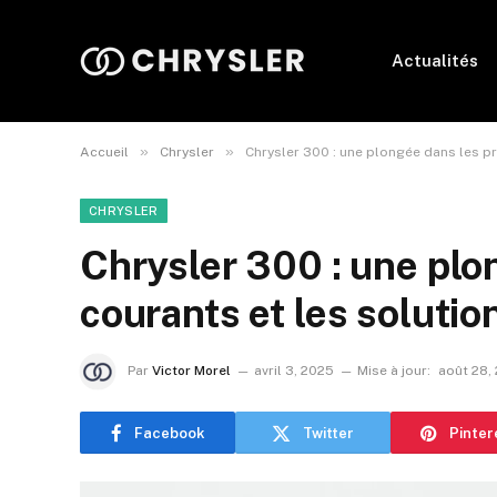
Actualités
»
»
Accueil
Chrysler
Chrysler 300 : une plongée dans les p
CHRYSLER
Chrysler 300 : une pl
courants et les solutio
Par
Victor Morel
avril 3, 2025
Mise à jour:
août 28,
Facebook
Twitter
Pinter