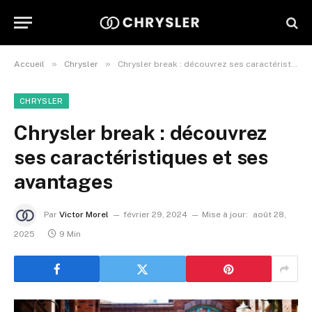
»
»
Accueil
Chrysler
Chrysler break : découvrez ses caractéristiques et ses avantages
CHRYSLER
Chrysler break : découvrez
ses caractéristiques et ses
avantages
Par
Victor Morel
février 29, 2024
Mise à jour:
août 28,
2025
9 Min