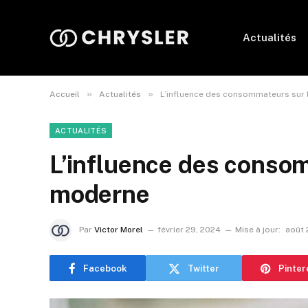
Actualités
»
»
Accueil
Actualités
L’influence des consommateurs sur
ACTUALITÉS
L’influence des conso
moderne
Par
Victor Morel
février 29, 2024
Mise à jour:
août 
Facebook
Twitter
Pinter