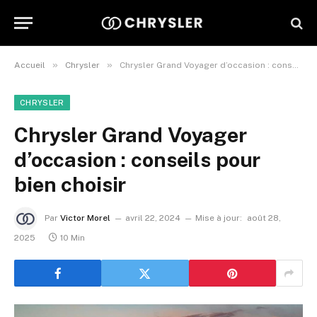
»
»
Accueil
Chrysler
Chrysler Grand Voyager d’occasion : conseils pour bien choisir
CHRYSLER
Chrysler Grand Voyager
d’occasion : conseils pour
bien choisir
Par
Victor Morel
avril 22, 2024
Mise à jour:
août 28,
2025
10 Min