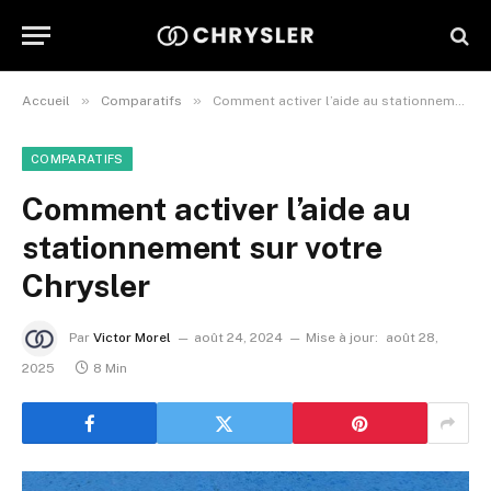
»
»
Accueil
Comparatifs
Comment activer l’aide au stationnement sur votre Chrysler
COMPARATIFS
Comment activer l’aide au
stationnement sur votre
Chrysler
Par
Victor Morel
août 24, 2024
Mise à jour:
août 28,
2025
8 Min