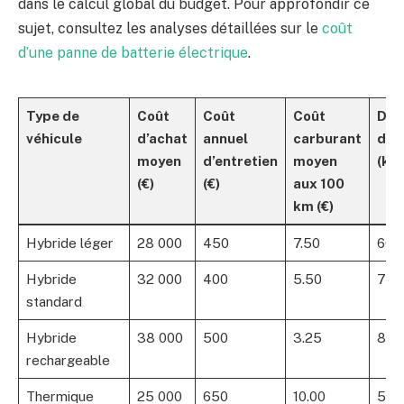
dans le calcul global du budget. Pour approfondir ce
sujet, consultez les analyses détaillées sur le
coût
d’une panne de batterie électrique
.
Type de
Coût
Coût
Coût
Dur
véhicule
d’achat
annuel
carburant
d’a
moyen
d’entretien
moyen
(km
(€)
(€)
aux 100
km (€)
Hybride léger
28 000
450
7.50
60 
Hybride
32 000
400
5.50
70 
standard
Hybride
38 000
500
3.25
80 
rechargeable
Thermique
25 000
650
10.00
50 