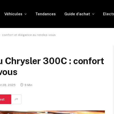
Véhicules
Tendances
Guide d’achat
Elect
 : confort et élégance au rendez-vous
u Chrysler 300C : confort
-vous
t 28, 2025
9 Min
est