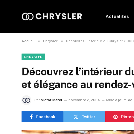
Actualités
»
»
Accueil
Chrysler
Découvrez l’intérieur du Chrysler 300C
CHRYSLER
Découvrez l’intérieur d
et élégance au rendez
Par
Victor Morel
novembre 2, 2024
Mise à jour:
aoû
Facebook
Twitter
Pinter