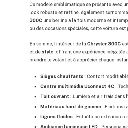
Ce modèle emblématique se présente avec une a
look robuste et raffiné, également surnommé le
300C
une berline à la fois moderne et intem
ou des occasions spéciales, cette voiture est 
En somme, l’intérieur de la
Chrysler 300C
est
et de
style
, offrant une expérience inégalée
prendre le volant et à apprécier chaque instan
Sièges chauffants
: Confort modifiable
Centre multimédia Uconnect 4C
: Tech
Toit ouvrant
: Lumière et air frais dans l
Matériaux haut de gamme
: Finitions r
Lignes fluides
: Esthétique extérieure c
Ambiance lumineuse LED
: Personnalisa