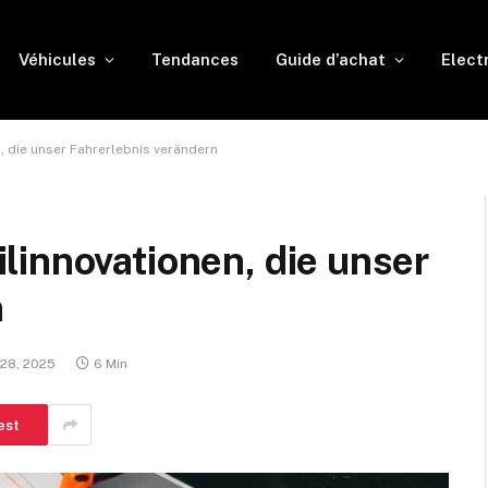
Véhicules
Tendances
Guide d’achat
Elect
 die unser Fahrerlebnis verändern
linnovationen, die unser
n
 28, 2025
6 Min
est