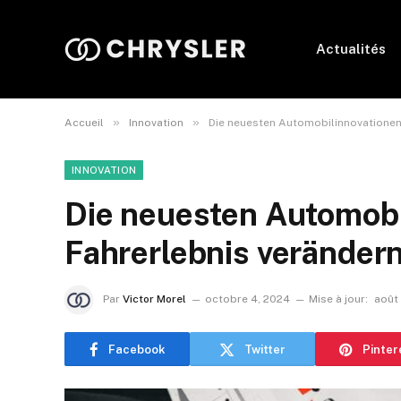
Actualités
»
»
Accueil
Innovation
Die neuesten Automobilinnovationen,
INNOVATION
Die neuesten Automobi
Fahrerlebnis veränder
Par
Victor Morel
octobre 4, 2024
Mise à jour:
août
Facebook
Twitter
Pinter