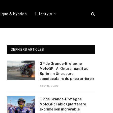
rique & hybride
Lifestyle
DERNIERS ARTICLES
GP de Grande-Bretagne
MotoGP – Ai Ogura réagit au
Sprint : « Une usure
spectaculaire du pneu arrière »
août 9, 2026
GP de Grande-Bretagne
MotoGP : Fabio Quartararo
exprime son incroyable