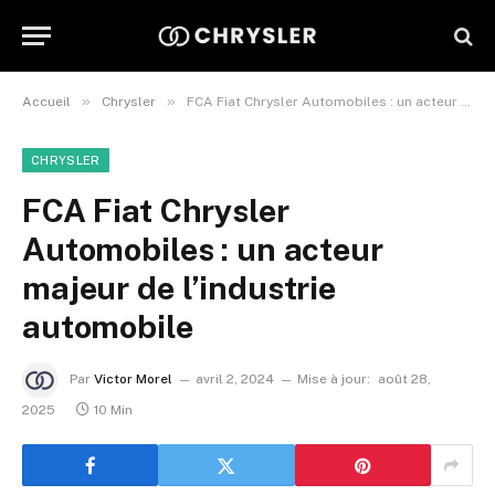
»
»
Accueil
Chrysler
FCA Fiat Chrysler Automobiles : un acteur majeur de l’industrie automobile
CHRYSLER
FCA Fiat Chrysler
Automobiles : un acteur
majeur de l’industrie
automobile
Par
Victor Morel
avril 2, 2024
Mise à jour:
août 28,
2025
10 Min