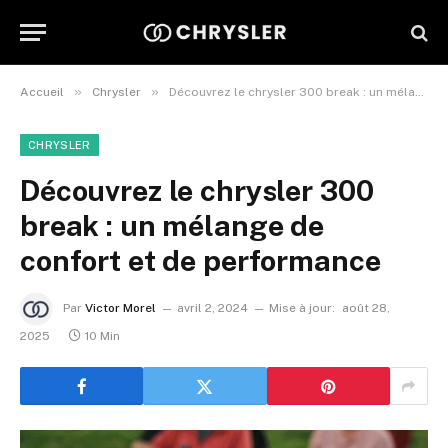
»
»
Accueil
Chrysler
Découvrez le chrysler 300 break : un mélange de confort et de performance
CHRYSLER
Découvrez le chrysler 300
break : un mélange de
confort et de performance
Par
Victor Morel
avril 2, 2024
Mise à jour:
août 28,
2025
10 Min