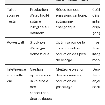
Tuiles
Production
Réduction des
Coût
solaires
d’électricité
émissions carbone,
d’instal
Tesla
solaire
autonomie
initial,
intégrée au
énergétique
disponib
bâtiment
géogra
Powerwall
Stockage
Optimisation de la
Investi
d’énergie
consommation,
financie
domestique
réduction des pics
intégrat
de charge
réseau 
Intelligence
Gestion
Meilleure gestion
Dépend
artificielle
optimisée de
des ressources,
technol
xAI
la voiture et
réduction du
enjeux 
des
gaspillage
sécurit
ressources
énergétiques