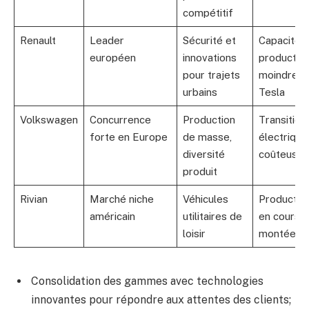
compétitif
Renault
Leader
Sécurité et
Capacité 
européen
innovations
productio
pour trajets
moindre q
urbains
Tesla
Volkswagen
Concurrence
Production
Transition
forte en Europe
de masse,
électrique
diversité
coûteuse
produit
Rivian
Marché niche
Véhicules
Productio
américain
utilitaires de
en cours 
loisir
montée
Consolidation des gammes avec technologies
innovantes pour répondre aux attentes des clients;