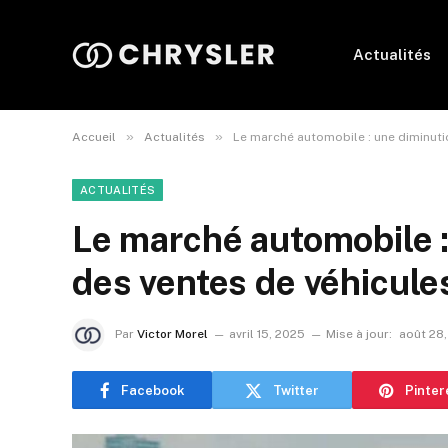
Actualités
»
»
Accueil
Actualités
Le marché automobile : une diminuti
ACTUALITÉS
Le marché automobile :
des ventes de véhicul
Par
Victor Morel
avril 15, 2025
Mise à jour:
août 28
Facebook
Twitter
Pinter