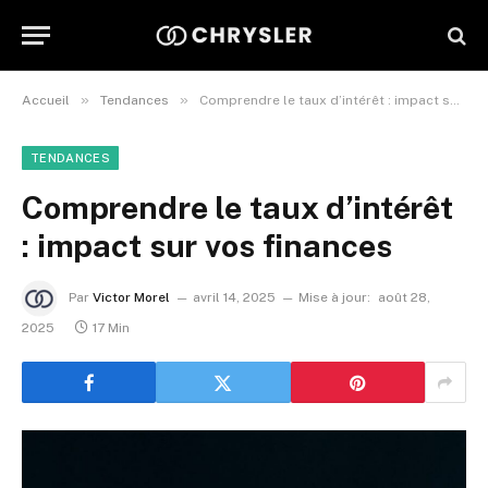
»
»
Accueil
Tendances
Comprendre le taux d’intérêt : impact sur vos finances
TENDANCES
Comprendre le taux d’intérêt
: impact sur vos finances
Par
Victor Morel
avril 14, 2025
Mise à jour:
août 28,
2025
17 Min