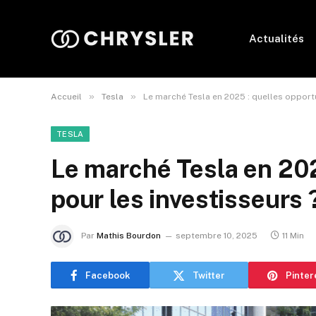
Actualités
»
»
Accueil
Tesla
Le marché Tesla en 2025 : quelles opportu
TESLA
Le marché Tesla en 202
pour les investisseurs 
Par
Mathis Bourdon
septembre 10, 2025
11 Min
Facebook
Twitter
Pinter