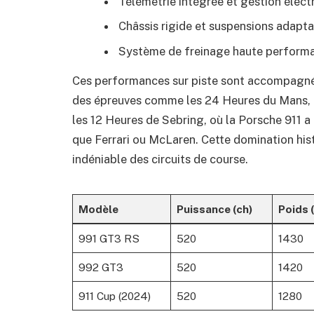
Télémetrie intégrée et gestion élect
Châssis rigide et suspensions adapta
Système de freinage haute perform
Ces performances sur piste sont accompagnée
des épreuves comme les 24 Heures du Mans, 
les 12 Heures de Sebring, où la Porsche 911 
que Ferrari ou McLaren. Cette domination hist
indéniable des circuits de course.
Modèle
Puissance (ch)
Poids 
991 GT3 RS
520
1430
992 GT3
520
1420
911 Cup (2024)
520
1280