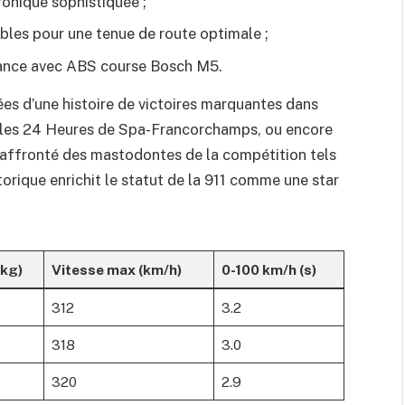
ronique sophistiquée ;
bles pour une tenue de route optimale ;
ance avec ABS course Bosch M5.
s d’une histoire de victoires marquantes dans
les 24 Heures de Spa-Francorchamps, ou encore
a affronté des mastodontes de la compétition tels
orique enrichit le statut de la 911 comme une star
(kg)
Vitesse max (km/h)
0-100 km/h (s)
312
3.2
318
3.0
320
2.9