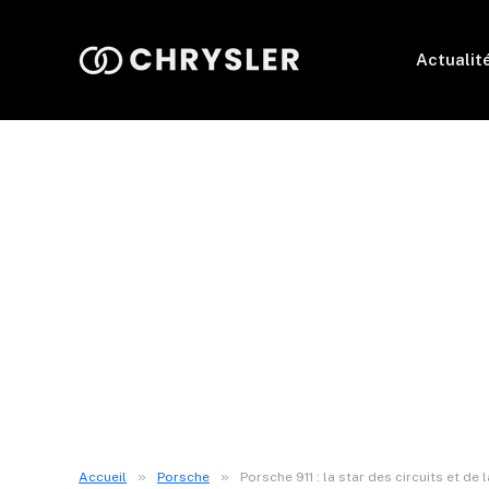
Actualit
»
»
Accueil
Porsche
Porsche 911 : la star des circuits et de 