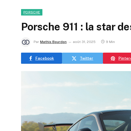
PORSCHE
Porsche 911 : la star de
Par
Mathis Bourdon
août 31, 2025
9 Min
Facebook
Twitter
Pinter