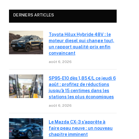
DERNIERS ARTICLES
Toyota Hilux Hybride 48V : le
moteur diesel qui change tout,
un rapport qualité-prix enfin
convaincant
août 6, 2026
SP95-E10 dès 1,85 €/L ce jeudi 6
août : profitez de réductions
jusqu’à 15 centimes dans les
stations les plus économiques
août 6, 2026
Le Mazda CX-3 s’apprête à
faire peau neuve : un nouveau
chapitre imminent