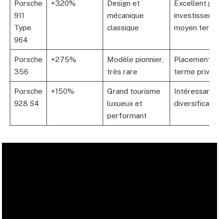
Porsche
+320%
Design et
Excellent po
911
mécanique
investisseme
Type
classique
moyen term
964
Porsche
+275%
Modèle pionnier,
Placement l
356
très rare
terme privilé
Porsche
+150%
Grand tourisme
Intéressant 
928 S4
luxueux et
diversificatio
performant