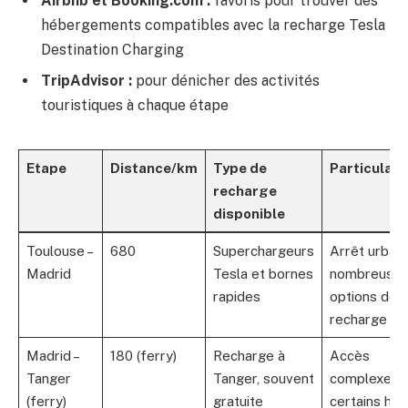
Airbnb et Booking.com :
favoris pour trouver des
hébergements compatibles avec la recharge Tesla
Destination Charging
TripAdvisor :
pour dénicher des activités
touristiques à chaque étape
Etape
Distance/km
Type de
Particulari
recharge
disponible
Toulouse –
680
Superchargeurs
Arrêt urbain
Madrid
Tesla et bornes
nombreuse
rapides
options de
recharge
Madrid –
180 (ferry)
Recharge à
Accès
Tanger
Tanger, souvent
complexe d
(ferry)
gratuite
certains hôt