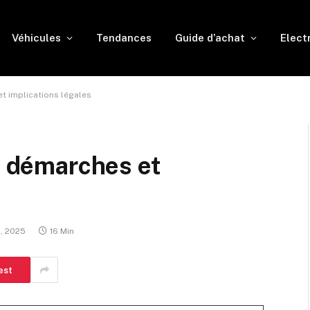
Véhicules
Tendances
Guide d’achat
Elect
et implications légales
 : démarches et
, 2025
16 Min
est