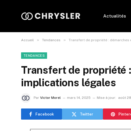
Actualités
»
»
Accueil
Tendances
Transfert de propriété : démarches 
TENDANCES
Transfert de propriété
implications légales
Par
Victor Morel
mars 14, 2025
Mise à jour:
août 28
Facebook
Twitter
Pinter