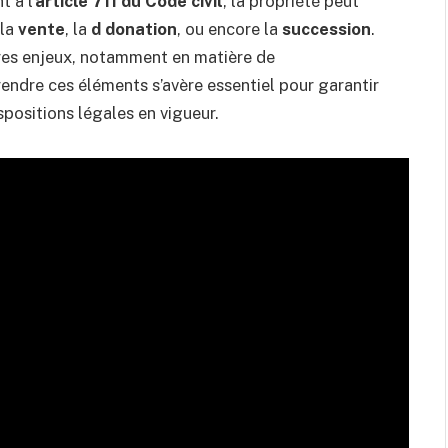
 à l’
article 711 du Code civil
, la propriété peut
 la
vente
, la
d donation
, ou encore la
succession
.
res enjeux, notamment en matière de
rendre ces éléments s’avère essentiel pour garantir
positions légales en vigueur.