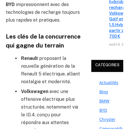
hybrides 
BYD
impressionnent avec des
recharge
technologies de recharge toujours
Volkswag
Golf et T
plus rapides et pratiques.
1.5 Hybrid 
partir de 
Les clés de la concurrence
700 €
qui gagne du terrain
août 6, 202
Renault
proposant la
CATÉGORIES
nouvelle génération de la
Renault 5 électrique, alliant
nostalgie et modernité.
Actualités
Volkswagen
avec une
Blog
offensive électrique plus
BMW
structurée, notamment via
BYD
le ID.4, conçu pour
Chrysler
répondre aux attentes
Comparatifs