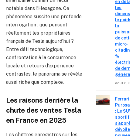
américaine connaît un recul
en détail
les
notable dans l’Hexagone. Ce
dimension
phénomène suscite une profonde
le poids e
interrogation : que pensent
la
puissanc
réellement les propriétaires
de cette
français de Tesla aujourd’hui ?
micro-
Entre défi technologique,
citadine 
%
confrontation à la concurrence
électriqu
locale et retours d’expérience
de derniè
contrastés, le panorama se révèle
générati
aussi riche que complexe.
août 8, 202
Les raisons derrière la
Ferrari
Purosang
chute des ventes Tesla
: Le SUV
sportif
en France en 2025
s’apprête
dévoiler 
Les chiffres enregistrés sur les
nouveau