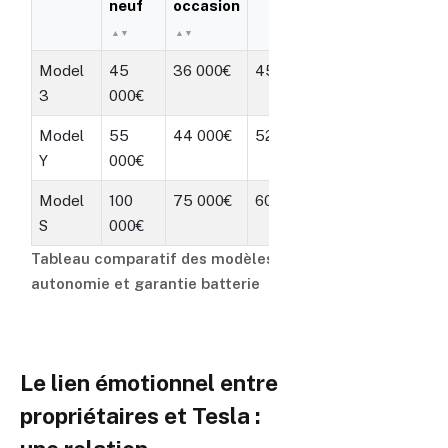
neuf
occasion
Model
45
36 000€
450
8 ans
3
000€
Model
55
44 000€
520
8 ans
Y
000€
Model
100
75 000€
600
8 ans
S
000€
Tableau comparatif des modèles Tesla avec prix,
autonomie et garantie batterie
Le lien émotionnel entre
propriétaires et Tesla :