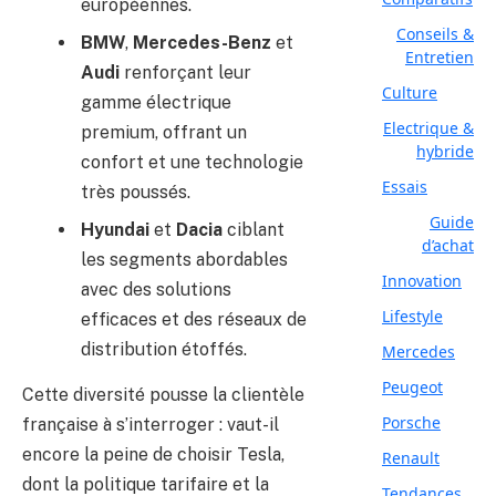
européennes.
Conseils &
BMW
,
Mercedes-Benz
et
Entretien
Audi
renforçant leur
Culture
gamme électrique
Electrique &
premium, offrant un
hybride
confort et une technologie
Essais
très poussés.
Guide
Hyundai
et
Dacia
ciblant
d’achat
les segments abordables
Innovation
avec des solutions
Lifestyle
efficaces et des réseaux de
distribution étoffés.
Mercedes
Peugeot
Cette diversité pousse la clientèle
Porsche
française à s’interroger : vaut-il
encore la peine de choisir Tesla,
Renault
dont la politique tarifaire et la
Tendances