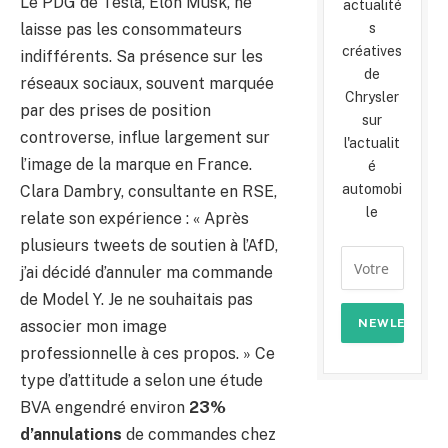
Le PDG de Tesla, Elon Musk, ne
actualité
s
laisse pas les consommateurs
créatives
indifférents. Sa présence sur les
de
réseaux sociaux, souvent marquée
Chrysler
par des prises de position
sur
controverse, influe largement sur
l'actualit
l’image de la marque en France.
é
automobi
Clara Dambry, consultante en RSE,
le
relate son expérience : « Après
plusieurs tweets de soutien à l’AfD,
j’ai décidé d’annuler ma commande
de Model Y. Je ne souhaitais pas
associer mon image
professionnelle à ces propos. » Ce
type d’attitude a selon une étude
BVA engendré environ
23%
d’annulations
de commandes chez