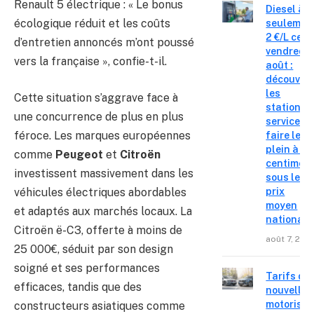
Renault 5 électrique : « Le bonus
Diesel à
écologique réduit et les coûts
seulemen
2 €/L ce
d’entretien annoncés m’ont poussé
vendredi 
vers la française », confie-t-il.
août :
découvre
les
Cette situation s’aggrave face à
stations-
une concurrence de plus en plus
service o
féroce. Les marques européennes
faire le
plein à 19
comme
Peugeot
et
Citroën
centimes
investissent massivement dans les
sous le
véhicules électriques abordables
prix
moyen
et adaptés aux marchés locaux. La
national
Citroën ë-C3, offerte à moins de
août 7, 202
25 000€, séduit par son design
soigné et ses performances
Tarifs de
efficaces, tandis que des
nouvelles
motorisat
constructeurs asiatiques comme