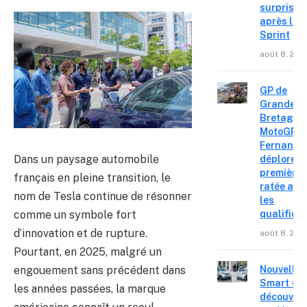
surprise
après le
Sprint
août 8, 202
GP de
Grande-
Bretagne
MotoGP : 
Fernande
Dans un paysage automobile
déplore u
première 
français en pleine transition, le
ratée apr
nom de Tesla continue de résonner
les
comme un symbole fort
qualifica
d’innovation et de rupture.
août 8, 202
Pourtant, en 2025, malgré un
engouement sans précédent dans
Nouvelle
Smart #2 
les années passées, la marque
découvre