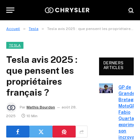
»
»
Accueil
Tesla
Tesla avis 2025 : que pensent les propriétaires français ?
TESLA
Tesla avis 2025 :
DERNIERS
que pensent les
ARTICLES
propriétaires
GP de
français ?
Grande-
Bretagne
MotoGP :
Par
Mathis Bourdon
août 28,
Fabio
2025
10 Min
Quartara
exprime
son
incroyabl