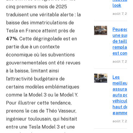
look
cinq premiers mois de 2025
août 7, 202
traduisent une véritable alerte : la
baisse des immatriculations de
Peugeot 4
Tesla en France atteint près de
une surpr
47%
. Cette dégringolade est en
de taille,
partie due à un contexte
remplace
est confir
économique où les subventions
août 7, 202
gouvernementales ont été revues
à la baisse, limitant ainsi
Les
l’attractivité budgétaire de
meilleure
certains modèles emblématiques
assuranc
comme la Model 3 ou le Model Y.
auto pour
véhicules
Pour illustrer cette tendance,
haut de
prenons le cas de Théo Vasseur,
gamme
ingénieur toulousain, qui hésitait
août 7, 202
entre une Tesla Model 3 et une