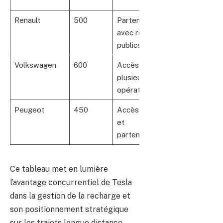
distance
Renault
500
Partenariats
Bonne
avec réseaux
intégration
publics
locale
Volkswagen
600
Accès ouvert,
Réseau
plusieurs
européen
opérateurs
élargi
Peugeot
450
Accès local
Présence
et
en milieu
partenariats
urbain
Ce tableau met en lumière
l’avantage concurrentiel de Tesla
dans la gestion de la recharge et
son positionnement stratégique
sur les trajets longue distance.