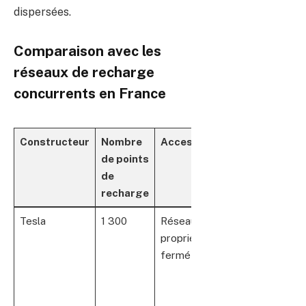
dispersées.
Comparaison avec les
réseaux de recharge
concurrents en France
Constructeur
Nombre
Accessibilité
Principaux
de points
atouts
de
recharge
Tesla
1 300
Réseau
Recharge
propriétaire
ultra-
fermé
rapide,
couverture
longue