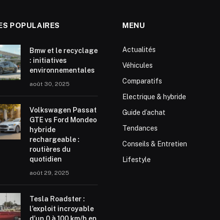
ES POPULAIRES
MENU
Actualités
Bmw et le recyclage
: initiatives
Véhicules
environnementales
Comparatifs
août 30, 2025
Electrique & hybride
Volkswagen Passat
Guide d’achat
GTE vs Ford Mondeo
Tendances
hybride
rechargeable :
Conseils & Entretien
routières du
quotidien
Lifestyle
août 29, 2025
Tesla Roadster :
l’exploit incroyable
d’un 0 à 100 km/h en