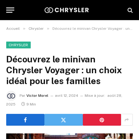
»
»
Accueil
Chrysler
Découvrez le minivan Chrysler Voyager : un choix idéal pour les familles
CHRYSLER
Découvrez le minivan
Chrysler Voyager : un choix
idéal pour les familles
Par
Victor Morel
avril 12, 2024
Mise à jour:
août 28,
2025
9 Min