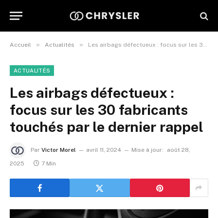
»
»
Accueil
Actualités
Les airbags défectueux : focus sur les 30 fabricants touchés par le dernier rappel
ACTUALITÉS
Les airbags défectueux :
focus sur les 30 fabricants
touchés par le dernier rappel
Par
Victor Morel
avril 11, 2024
Mise à jour:
août 28,
2025
7 Min