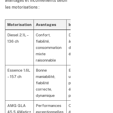
avantages et inconvénients selon
les motorisations :
Motorisation
Avantages
Inconvénients
Diesel 2.1L –
Confort,
Diesel bruyant
136 ch
fiabilité,
à l’arrêt, coût
consommation
d’entretien
mixte
élevé
raisonnable
Essence 1.6L
Bonne
Espace arrière
– 157 ch
maniabilité,
un peu limité,
fiabilité
pannes
correcte,
électroniques
dynamique
possibles
AMG GLA
Performances
Consommation
45 S 4Matic+
exceptionnelles,
élevée, coût