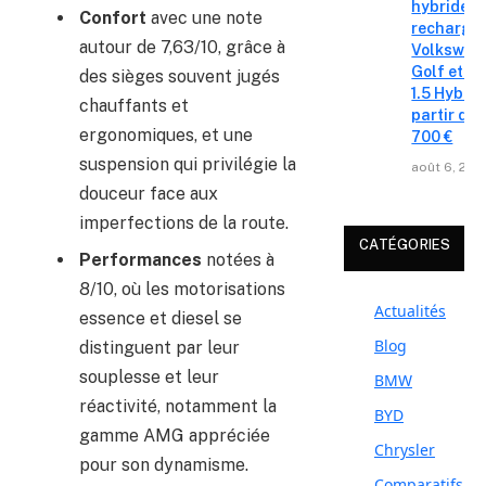
hybrides 
Confort
avec une note
recharge
autour de 7,63/10, grâce à
Volkswag
Golf et T
des sièges souvent jugés
1.5 Hybrid 
chauffants et
partir de 
ergonomiques, et une
700 €
suspension qui privilégie la
août 6, 202
douceur face aux
imperfections de la route.
CATÉGORIES
Performances
notées à
8/10, où les motorisations
Actualités
essence et diesel se
Blog
distinguent par leur
souplesse et leur
BMW
réactivité, notamment la
BYD
gamme AMG appréciée
Chrysler
pour son dynamisme.
Comparatifs