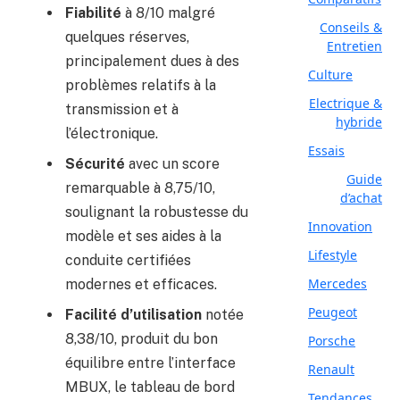
Fiabilité
à 8/10 malgré
Conseils &
quelques réserves,
Entretien
principalement dues à des
Culture
problèmes relatifs à la
Electrique &
transmission et à
hybride
l’électronique.
Essais
Sécurité
avec un score
Guide
remarquable à 8,75/10,
d’achat
soulignant la robustesse du
Innovation
modèle et ses aides à la
Lifestyle
conduite certifiées
Mercedes
modernes et efficaces.
Peugeot
Facilité d’utilisation
notée
8,38/10, produit du bon
Porsche
équilibre entre l’interface
Renault
MBUX, le tableau de bord
Tendances