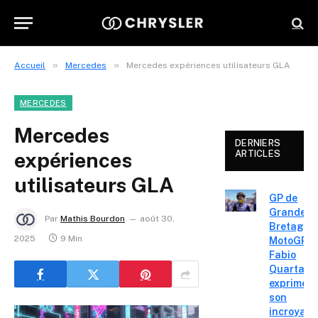
»
»
Accueil
Mercedes
Mercedes expériences utilisateurs GLA
MERCEDES
Mercedes
DERNIERS
expériences
ARTICLES
utilisateurs GLA
GP de
Grande-
Par
Mathis Bourdon
août 30,
Bretagne
2025
9 Min
MotoGP :
Fabio
Quartara
exprime
son
incroyabl