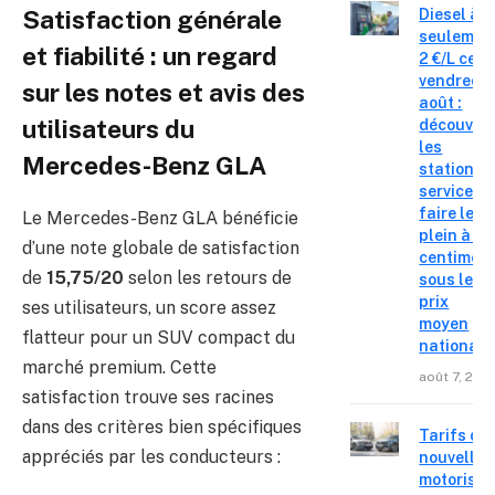
Satisfaction générale
Diesel à
seulemen
et fiabilité : un regard
2 €/L ce
vendredi 
sur les notes et avis des
août :
utilisateurs du
découvre
les
Mercedes-Benz GLA
stations-
service o
faire le
Le Mercedes-Benz GLA bénéficie
plein à 19
d’une note globale de satisfaction
centimes
de
15,75/20
selon les retours de
sous le
prix
ses utilisateurs, un score assez
moyen
flatteur pour un SUV compact du
national
marché premium. Cette
août 7, 202
satisfaction trouve ses racines
dans des critères bien spécifiques
Tarifs de
appréciés par les conducteurs :
nouvelles
motorisat