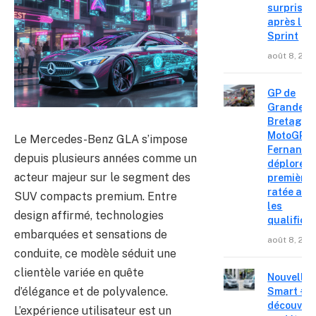
surprise
après le
Sprint
août 8, 202
GP de
Grande-
Bretagne
MotoGP : 
Le Mercedes-Benz GLA s’impose
Fernande
depuis plusieurs années comme un
déplore u
acteur majeur sur le segment des
première 
ratée apr
SUV compacts premium. Entre
les
design affirmé, technologies
qualifica
embarquées et sensations de
août 8, 202
conduite, ce modèle séduit une
clientèle variée en quête
Nouvelle
d’élégance et de polyvalence.
Smart #2 
découvre
L’expérience utilisateur est un