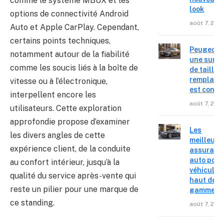
comme le système MBUX et les
look
options de connectivité Android
août 7, 202
Auto et Apple CarPlay. Cependant,
certains points techniques,
Peugeot 4
notamment autour de la fiabilité
une surpr
comme les soucis liés à la boîte de
de taille,
remplace
vitesse ou à l’électronique,
est confir
interpellent encore les
août 7, 202
utilisateurs. Cette exploration
approfondie propose d’examiner
Les
les divers angles de cette
meilleure
expérience client, de la conduite
assuranc
auto pour
au confort intérieur, jusqu’à la
véhicules
qualité du service après-vente qui
haut de
reste un pilier pour une marque de
gamme
ce standing.
août 7, 202