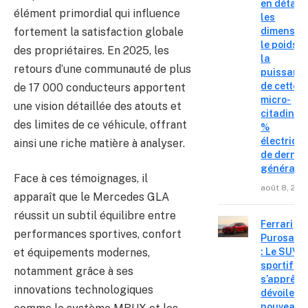
en détail
élément primordial qui influence
les
fortement la satisfaction globale
dimension
le poids e
des propriétaires. En 2025, les
la
retours d’une communauté de plus
puissanc
de cette
de 17 000 conducteurs apportent
micro-
une vision détaillée des atouts et
citadine 
des limites de ce véhicule, offrant
%
électriqu
ainsi une riche matière à analyser.
de derniè
générati
Face à ces témoignages, il
août 8, 202
apparaît que le Mercedes GLA
réussit un subtil équilibre entre
Ferrari
performances sportives, confort
Purosang
: Le SUV
et équipements modernes,
sportif
notamment grâce à ses
s’apprête
innovations technologiques
dévoiler 
nouveau