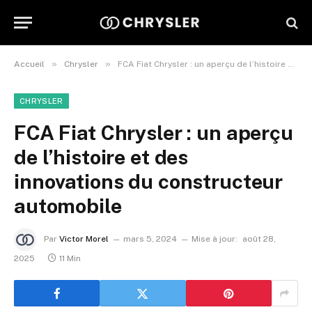
»
»
Accueil
Chrysler
FCA Fiat Chrysler : un aperçu de l’histoire et des innovations du constructeur automobile
CHRYSLER
FCA Fiat Chrysler : un aperçu
de l’histoire et des
innovations du constructeur
automobile
Par
Victor Morel
mars 5, 2024
Mise à jour:
août 28,
2025
11 Min