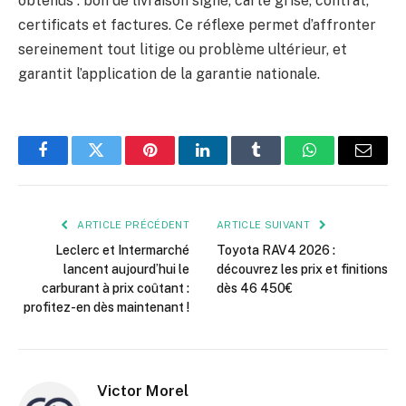
obtenus : bon de livraison signé, carte grise, contrat,
certificats et factures. Ce réflexe permet d’affronter
sereinement tout litige ou problème ultérieur, et
garantit l’application de la garantie nationale.
Facebook
Twitter
Pinterest
LinkedIn
Tumblr
WhatsApp
E-
mail
ARTICLE PRÉCÉDENT
ARTICLE SUIVANT
Leclerc et Intermarché
Toyota RAV4 2026 :
lancent aujourd’hui le
découvrez les prix et finitions
carburant à prix coûtant :
dès 46 450€
profitez-en dès maintenant !
Victor Morel