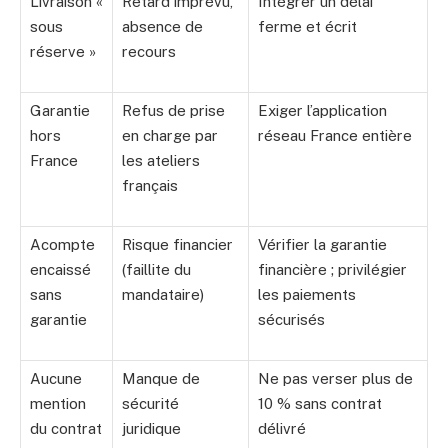
Livraison «
Retard imprévu,
Intégrer un délai
sous
absence de
ferme et écrit
réserve »
recours
Garantie
Refus de prise
Exiger l’application
hors
en charge par
réseau France entière
France
les ateliers
français
Acompte
Risque financier
Vérifier la garantie
encaissé
(faillite du
financière ; privilégier
sans
mandataire)
les paiements
garantie
sécurisés
Aucune
Manque de
Ne pas verser plus de
mention
sécurité
10 % sans contrat
du contrat
juridique
délivré