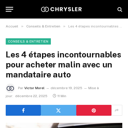
»
»
Accueil
Conseils & Entretien
Les 4 étapes incontournables pour acheter malin avec un mandataire auto
CONSEILS & ENTRETIEN
Les 4 étapes incontournables
pour acheter malin avec un
mandataire auto
Par
Victor Morel
décembre 19, 2025
Mise à
jour:
décembre 22, 2025
11 Min