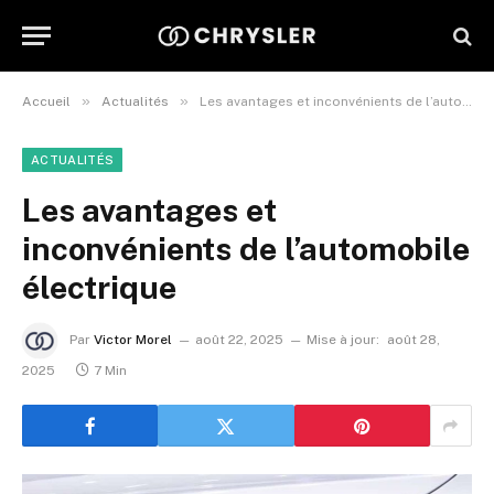
»
»
Accueil
Actualités
Les avantages et inconvénients de l’automobile électrique
ACTUALITÉS
Les avantages et
inconvénients de l’automobile
électrique
Par
Victor Morel
août 22, 2025
Mise à jour:
août 28,
2025
7 Min