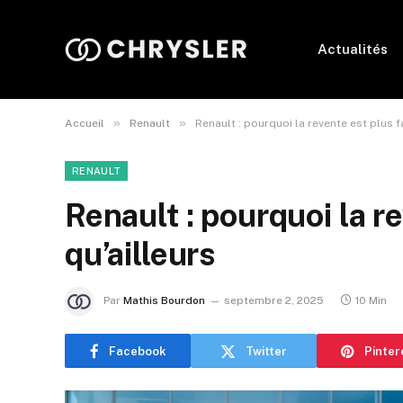
Actualités
»
»
Accueil
Renault
Renault : pourquoi la revente est plus fa
RENAULT
Renault : pourquoi la re
qu’ailleurs
Par
Mathis Bourdon
septembre 2, 2025
10 Min
Facebook
Twitter
Pinter