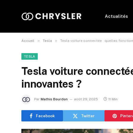
Actualités
»
»
Accueil
Tesla
Tesla voiture connectée : quelles fonctio
TESLA
Tesla voiture connectée
innovantes ?
Par
Mathis Bourdon
août 29, 2025
11 Min
Facebook
Twitter
Pinter