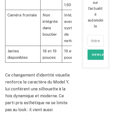
sur
1,60 m
l'actualit
é
Caméra frontale
Non
Intégrée
automobi
intégrée
avec
le
dans
système
bouclier
de
nettoyage
Jantes
18 et 19
19 et 20
disponibles
pouces
pouces
Ce changement d’identité visuelle
renforce le caractère du Model Y,
lui conférant une silhouette à la
fois dynamique et moderne. Ce
parti pris esthétique ne se limite
pas au look : il vient aussi