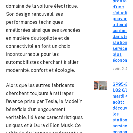
profitez
domaine de la voiture électrique.
d’une
réduction
Son design renouvelé, ses
pouvant
performances techniques
atteindre 
améliorées ainsi que ses avancées
centimes
dans les
en matière d’autopilote et de
stations-
connectivité en font un choix
service le
incontournable pour les
plus
économiq
automobilistes cherchant à allier
août 5, 202
modernité, confort et écologie.
SP95-E10
Alors que les autres fabricants
1,82 €/L c
cherchent toujours à rattraper
mardi 4
l’avance prise par Tesla, le Model Y
août :
découvre
bénéficie d’un engouement
les
véritable, lié à ses caractéristiques
stations-
uniques et à l’aura d’Elon Musk. Ce
service o
économis