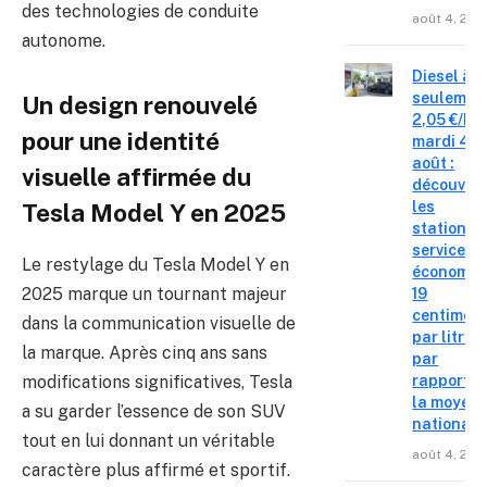
des technologies de conduite
août 4, 202
autonome.
Diesel à
seulemen
Un design renouvelé
2,05 €/L c
pour une identité
mardi 4
août :
visuelle affirmée du
découvre
les
Tesla Model Y en 2025
stations-
service o
Le restylage du Tesla Model Y en
économis
2025 marque un tournant majeur
19
centimes
dans la communication visuelle de
par litre
la marque. Après cinq ans sans
par
rapport à
modifications significatives, Tesla
la moyen
a su garder l’essence de son SUV
nationale
tout en lui donnant un véritable
août 4, 202
caractère plus affirmé et sportif.