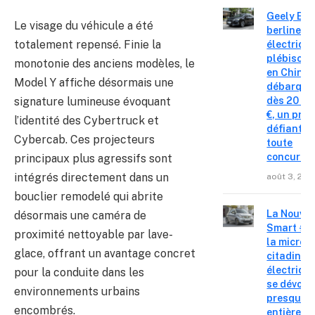
Geely E2 :
Le visage du véhicule a été
berline
totalement repensé. Finie la
électriqu
plébiscit
monotonie des anciens modèles, le
en Chine
Model Y affiche désormais une
débarque
signature lumineuse évoquant
dès 20 99
€, un prix
l’identité des Cybertruck et
défiant
Cybercab. Ces projecteurs
toute
concurre
principaux plus agressifs sont
intégrés directement dans un
août 3, 202
bouclier remodelé qui abrite
La Nouvel
désormais une caméra de
Smart #2 
proximité nettoyable par lave-
la micro-
glace, offrant un avantage concret
citadine
électriqu
pour la conduite dans les
se dévoile
environnements urbains
presque
encombrés.
entièrem