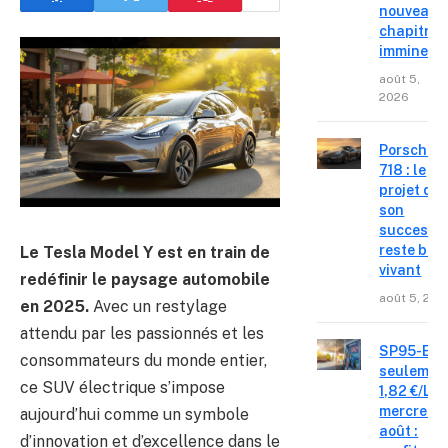
nouveau
chapitre
imminent
août 5,
2026
Porsche
718 : le
projet de
son
successe
reste bie
Le Tesla Model Y est en train de
vivant
redéfinir le paysage automobile
août 5, 202
en 2025.
Avec un restylage
attendu par les passionnés et les
SP95-E10
consommateurs du monde entier,
seulemen
ce SUV électrique s’impose
1,82 €/L c
mercredi 
aujourd’hui comme un symbole
août :
d’innovation et d’excellence dans le