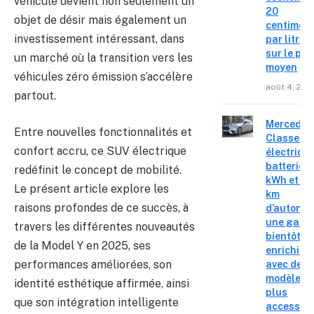
véhicule devient non seulement un
20
objet de désir mais également un
centimes
investissement intéressant, dans
par litre
sur le pri
un marché où la transition vers les
moyen
véhicules zéro émission s’accélère
août 4, 202
partout.
Mercedes
Entre nouvelles fonctionnalités et
Classe C
confort accru, ce SUV électrique
électrique
batterie 
redéfinit le concept de mobilité.
kWh et 8
Le présent article explore les
km
raisons profondes de ce succès, à
d’autonom
une gam
travers les différentes nouveautés
bientôt
de la Model Y en 2025, ses
enrichie
performances améliorées, son
avec des
modèles
identité esthétique affirmée, ainsi
plus
que son intégration intelligente
accessibl