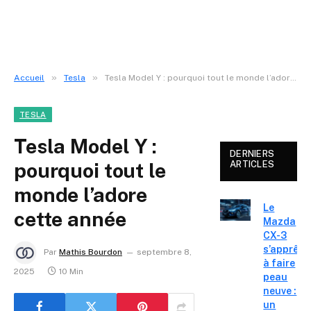
»
»
Accueil
Tesla
Tesla Model Y : pourquoi tout le monde l’adore cette année
TESLA
Tesla Model Y :
DERNIERS
pourquoi tout le
ARTICLES
monde l’adore
Le
cette année
Mazda
CX-3
s’apprête
Par
Mathis Bourdon
septembre 8,
à faire
2025
10 Min
peau
neuve :
un