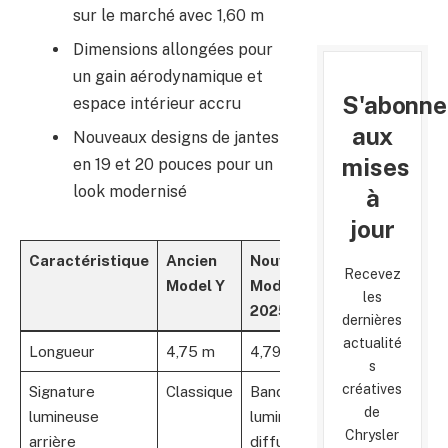
sur le marché avec 1,60 m
Dimensions allongées pour
un gain aérodynamique et
S'abonne
espace intérieur accru
aux
Nouveaux designs de jantes
mises
en 19 et 20 pouces pour un
look modernisé
à
jour
Caractéristique
Ancien
Nouveau
Recevez
Model Y
Model Y
les
2025
dernières
actualité
Longueur
4,75 m
4,79 m
s
créatives
Signature
Classique
Bandeau
de
lumineuse
lumineux
Chrysler
arrière
diffusé