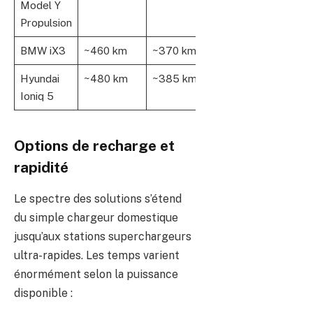
Model Y
Propulsion
BMW iX3
~460 km
~370 km
Hyundai
~480 km
~385 km
Ioniq 5
Options de recharge et
rapidité
Le spectre des solutions s’étend
du simple chargeur domestique
jusqu’aux stations superchargeurs
ultra-rapides. Les temps varient
énormément selon la puissance
disponible :