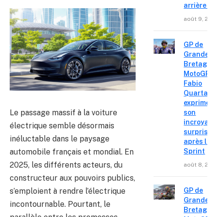
arrière »
août 9, 202
GP de
Grande-
Bretagne
MotoGP :
Fabio
Quartara
exprime
Le passage massif à la voiture
son
incroyabl
électrique semble désormais
surprise
inéluctable dans le paysage
après le
automobile français et mondial. En
Sprint
2025, les différents acteurs, du
août 8, 202
constructeur aux pouvoirs publics,
s’emploient à rendre l’électrique
GP de
Grande-
incontournable. Pourtant, le
Bretagne