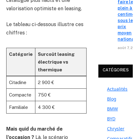
catalogue plus hauts et une
faire le
valorisation optimiste en leasing.
plein à 19
centimes
sous le
Le tableau ci-dessous illustre ces
prix
chiffres :
moyen
national
août 7, 202
Catégorie
Surcoût leasing
électrique vs
thermique
CATÉGORIES
Citadine
2 900 €
Actualités
Compacte
750 €
Blog
Familiale
4 300 €
BMW
BYD
Chrysler
Mais quid du marché de
l’occasion ?
Là, le scénario
Comparatifs