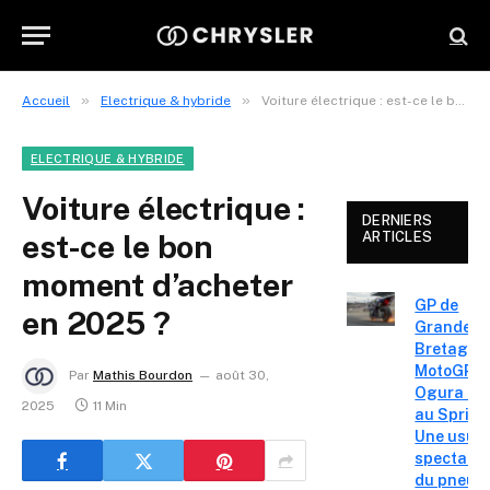
»
»
Accueil
Electrique & hybride
Voiture électrique : est-ce le bon moment d’acheter en 2025 ?
ELECTRIQUE & HYBRIDE
Voiture électrique :
DERNIERS
est-ce le bon
ARTICLES
moment d’acheter
GP de
en 2025 ?
Grande-
Bretagne
MotoGP – 
Par
Mathis Bourdon
août 30,
Ogura réa
2025
11 Min
au Sprint 
Une usur
spectacul
du pneu