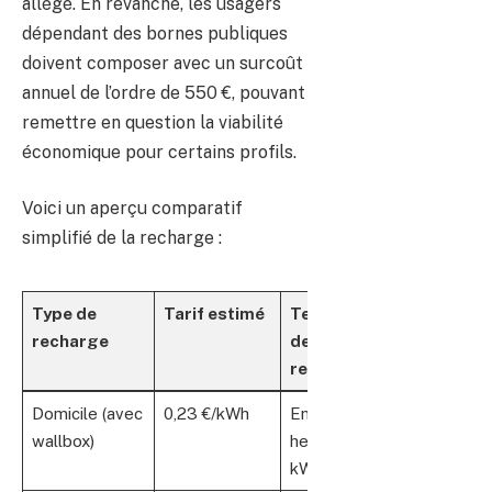
allégé. En revanche, les usagers
dépendant des bornes publiques
doivent composer avec un surcoût
annuel de l’ordre de 550 €, pouvant
remettre en question la viabilité
économique pour certains profils.
Voici un aperçu comparatif
simplifié de la recharge :
Type de
Tarif estimé
Temps
recharge
de
recharge
Domicile (avec
0,23 €/kWh
Environ 8
wallbox)
heures (7
kW)