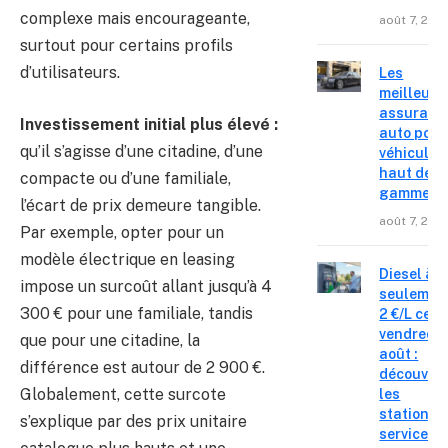
complexe mais encourageante,
août 7, 202
surtout pour certains profils
d’utilisateurs.
Les
meilleure
assuranc
Investissement initial plus élevé :
auto pour
qu’il s’agisse d’une citadine, d’une
véhicules
haut de
compacte ou d’une familiale,
gamme
l’écart de prix demeure tangible.
août 7, 202
Par exemple, opter pour un
modèle électrique en leasing
Diesel à
impose un surcoût allant jusqu’à 4
seulemen
300 € pour une familiale, tandis
2 €/L ce
vendredi 
que pour une citadine, la
août :
différence est autour de 2 900 €.
découvre
Globalement, cette surcote
les
stations-
s’explique par des prix unitaire
service o