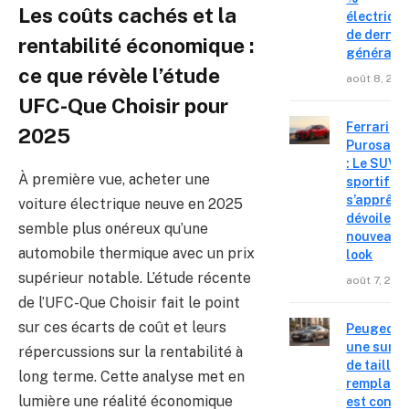
Les coûts cachés et la
électriqu
de derniè
rentabilité économique :
générati
ce que révèle l’étude
août 8, 202
UFC-Que Choisir pour
Ferrari
2025
Purosang
: Le SUV
À première vue, acheter une
sportif
s’apprête
voiture électrique neuve en 2025
dévoiler 
semble plus onéreux qu’une
nouveau
automobile thermique avec un prix
look
supérieur notable. L’étude récente
août 7, 202
de l’UFC-Que Choisir fait le point
sur ces écarts de coût et leurs
Peugeot 4
une surpr
répercussions sur la rentabilité à
de taille,
long terme. Cette analyse met en
remplace
lumière une réalité économique
est confir