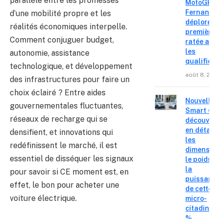
parallèle entre les promesses
MotoGP : 
Fernande
d’une mobilité propre et les
déplore u
réalités économiques interpelle.
première 
Comment conjuguer budget,
ratée apr
les
autonomie, assistance
qualifica
technologique, et développement
août 8, 202
des infrastructures pour faire un
choix éclairé ? Entre aides
Nouvelle
gouvernementales fluctuantes,
Smart #2 
réseaux de recharge qui se
découvre
en détail
densifient, et innovations qui
les
redéfinissent le marché, il est
dimension
essentiel de disséquer les signaux
le poids e
la
pour savoir si CE moment est, en
puissanc
effet, le bon pour acheter une
de cette
voiture électrique.
micro-
citadine 
%