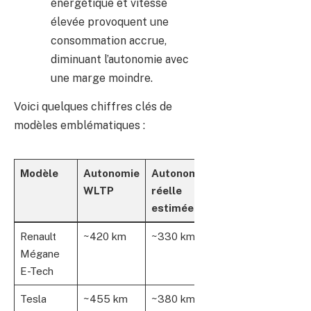
énergétique et vitesse
élevée provoquent une
consommation accrue,
diminuant l’autonomie avec
une marge moindre.
Voici quelques chiffres clés de
modèles emblématiques :
Modèle
Autonomie
Autonomie
WLTP
réelle
estimée
Renault
~420 km
~330 km
Mégane
E-Tech
Tesla
~455 km
~380 km