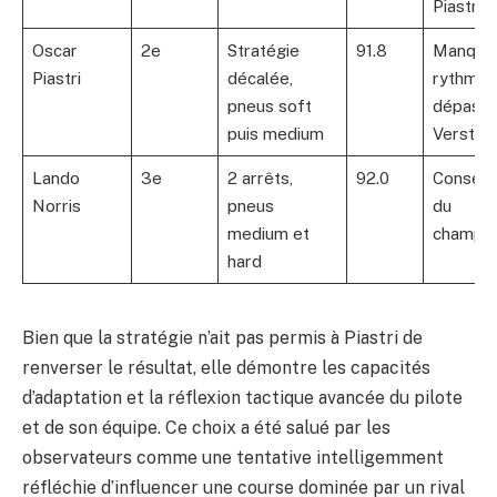
Piastri
Oscar
2e
Stratégie
91.8
Manque
Piastri
décalée,
rythme 
pneus soft
dépasse
puis medium
Verstap
Lando
3e
2 arrêts,
92.0
Conserv
Norris
pneus
du
medium et
champio
hard
Bien que la stratégie n’ait pas permis à Piastri de
renverser le résultat, elle démontre les capacités
d’adaptation et la réflexion tactique avancée du pilote
et de son équipe. Ce choix a été salué par les
observateurs comme une tentative intelligemment
réfléchie d’influencer une course dominée par un rival