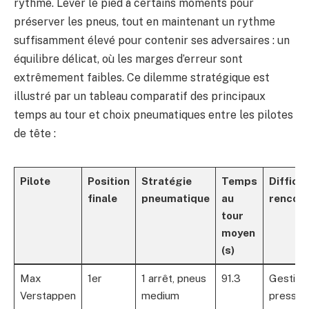
rythme. Lever le pied à certains moments pour
préserver les pneus, tout en maintenant un rythme
suffisamment élevé pour contenir ses adversaires : un
équilibre délicat, où les marges d’erreur sont
extrêmement faibles. Ce dilemme stratégique est
illustré par un tableau comparatif des principaux
temps au tour et choix pneumatiques entre les pilotes
de tête :
Pilote
Position
Stratégie
Temps
Difficul
finale
pneumatique
au
rencon
tour
moyen
(s)
Max
1er
1 arrêt, pneus
91.3
Gestion 
Verstappen
medium
pressio