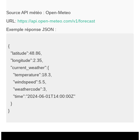
Source API météo : Open-Meteo
URL:
https://api.open-meteo.com/v1/forecast
Exemple réponse JSON :
{

  "latitude":48.86,

  "longitude":2.35,

  "current_weather":{

    "temperature":18.3,

    "windspeed":5.5,

    "weathercode":3,

    "time":"2024-06-01T14:00:00Z"

  }

}
