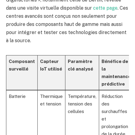
dans une visite virtuelle disponible sur
cette page
. Ces
centres avancés sont conçus non seulement pour
produire des composants haut de gamme mais aussi
pour intégrer et tester ces technologies directement
à la source.
Composant
Capteur
Paramètre
Bénéfice de
surveillé
IoT utilisé
clé analysé
la
maintenance
prédictive
Batterie
Thermique
Température,
Réduction
et tension
tension des
des
cellules
surchauffes
et
prolongation
de la durée