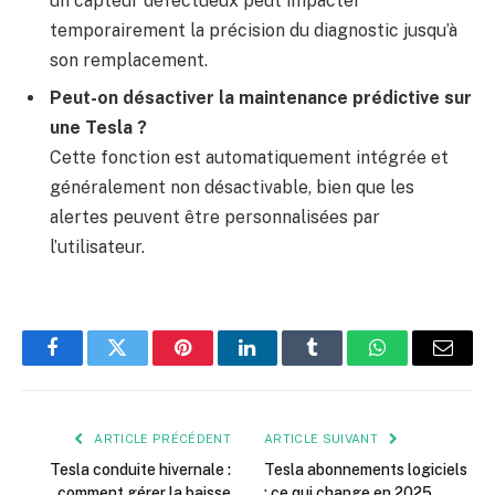
un capteur défectueux peut impacter
temporairement la précision du diagnostic jusqu’à
son remplacement.
Peut-on désactiver la maintenance prédictive sur
une Tesla ?
Cette fonction est automatiquement intégrée et
généralement non désactivable, bien que les
alertes peuvent être personnalisées par
l’utilisateur.
Facebook
Twitter
Pinterest
LinkedIn
Tumblr
WhatsApp
E-
mail
ARTICLE PRÉCÉDENT
ARTICLE SUIVANT
Tesla conduite hivernale :
Tesla abonnements logiciels
comment gérer la baisse
: ce qui change en 2025