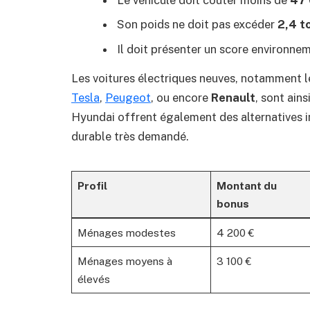
Le véhicule doit coûter moins de
47 
Son poids ne doit pas excéder
2,4 t
Il doit présenter un score environn
Les voitures électriques neuves, notamment
Tesla
,
Peugeot
, ou encore
Renault
, sont ain
Hyundai offrent également des alternatives i
durable très demandé.
Profil
Montant du
bonus
Ménages modestes
4 200 €
Ménages moyens à
3 100 €
élevés