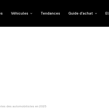
és
Véhicules
Tendances
Guide d’achat
El
tentes des automobilistes en 2025