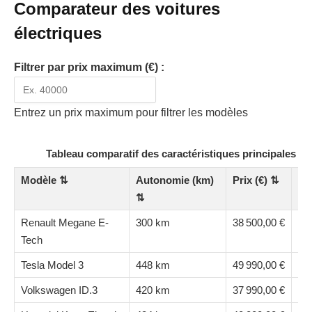
Comparateur des voitures
électriques
Filtrer par prix maximum (€) :
Entrez un prix maximum pour filtrer les modèles
Tableau comparatif des caractéristiques principales de
Modèle
⇅
Autonomie (km)
Prix (€)
⇅
Pu
⇅
⇅
Renault Megane E-
300 km
38 500,00 €
21
Tech
Tesla Model 3
448 km
49 990,00 €
28
Volkswagen ID.3
420 km
37 990,00 €
20