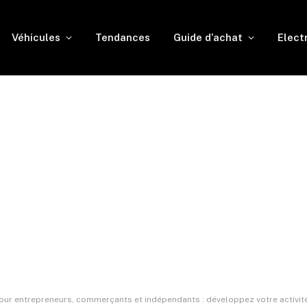
Véhicules
Tendances
Guide d’achat
Elect
our entrepreneurs, commerçants et indépendants : développez votre activit