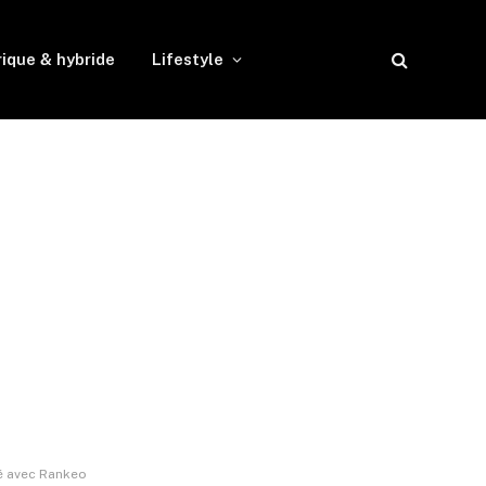
rique & hybride
Lifestyle
é avec Rankeo