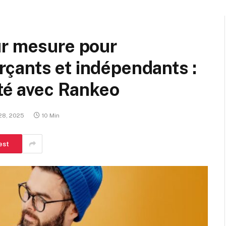
ur mesure pour
çants et indépendants :
ité avec Rankeo
28, 2025
10 Min
est